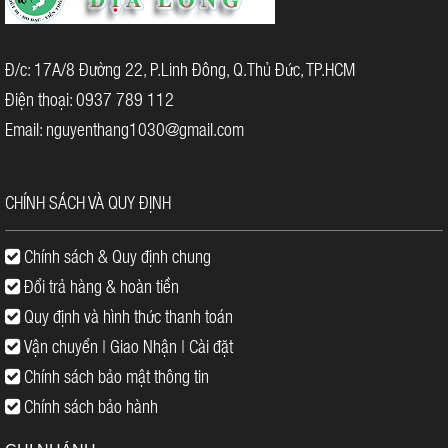
ngoài giờ hành chính.
Giá cả cạnh tranh.
Đ/c: 17A/8 Đường 22, P.Linh Đông, Q.Thủ Đức, TP.HCM
Quý khách vui lòng liên hệ: 0937 789 112 để được tư vấn cụ thể
và nhận báo giá tốt nhất hoặc tham khảo thêm trên Website:
Điện thoại: 0937 789 112
https://dodacvienthong.com/
. Trân trọng!
Email: nguyenthang1030@gmail.com
CHÍNH SÁCH VÀ QUY ĐỊNH
Chính sách & Quy định chung
Đổi trả hàng & hoàn tiền
Quy định và hình thức thanh toán
Vận chuyển | Giao Nhận | Cài đặt
Chính sách bảo mật thông tin
Chính sách bảo hành