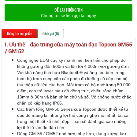
ĐỂ LẠI THÔNG TIN
Chúng tôi sẽ liên gọi lại ngay
Thông tin sản phẩm
Đánh giá (0)
I. Ưu thế - đặc trưng của máy toàn đạc Topcon GM55
/ GM 52
Công nghệ EDM cực kỳ mạnh mẽ, tiên tiến cho phép đo
không gương đến 500m và lên tới 4.000m với gương đơn.
Với khả năng tích hợp Bluetooth® và ăng-ten bên trong,
toàn bộ trạm cung cấp các phép đo không có cáp cho bộ
thu thập dữ liệu của bạn. Mỗi trạm có bộ nhớ trong 50.000
điểm, con trỏ laser màu đỏ đồng trục, chiều rộng chùm
13mm ở 30m và bàn phím chữ và số. Vỏ chống nước chắc
chắn có xếp hạng IP66.
Các trạm tổng GM-50 Series của Topcon được thiết kế từ
đầu để mang lại những lợi thế công nghệ mới nhất, tất cả
trong một thiết kế nhỏ, đẹp - bạn sẽ đánh giá cao những
lợi thế từ lần đo đầu tiên.
Dòng GM-55 / GM52 nhỏ hơn, nhẹ hơn, dung lượng lưu