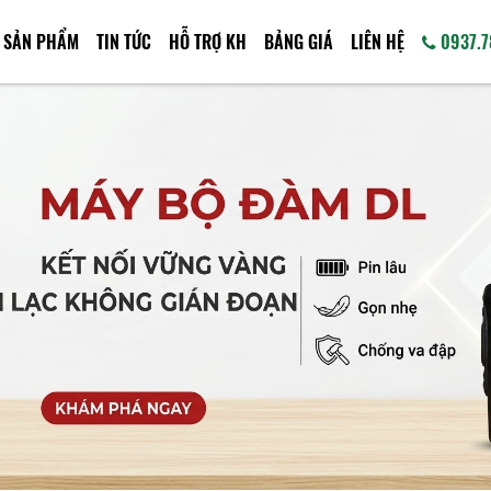
SẢN PHẨM
TIN TỨC
HỖ TRỢ KH
BẢNG GIÁ
LIÊN HỆ
0937.7