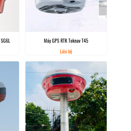
 SG6L
Máy GPS RTK Toknav T45
Liên hệ