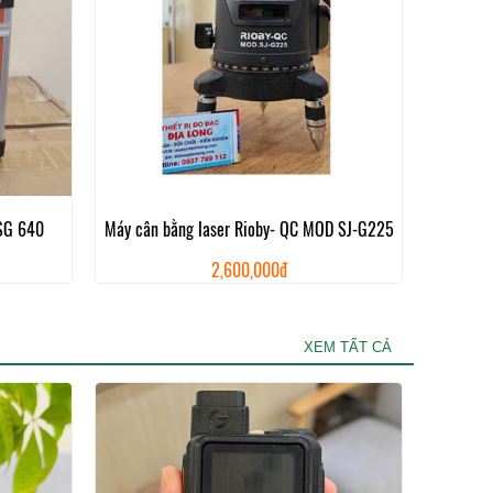
LSG 640
Máy cân bằng laser Rioby- QC MOD SJ-G225
2,600,000đ
XEM TẤT CẢ