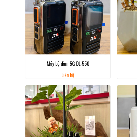
Máy bộ đàm 5G DL-550
Liên hệ