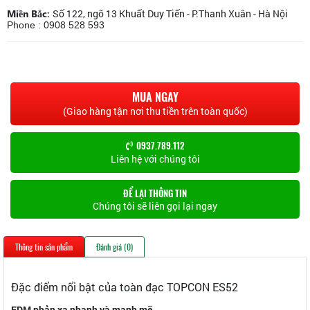
Miền Bắc:
Số 122, ngõ 13 Khuất Duy Tiến - P.Thanh Xuân - Hà Nội
Phone : 0908 528 593
MUA NGAY
(Giao hàng tận nơi thu tiền trên toàn quốc)
0937.789.112
Liên hệ với chúng tôi
ĐỂ LẠI THÔNG TIN
Chúng tôi sẽ liên gọi lại ngay
Thông tin sản phẩm
Đánh giá (0)
Đặc điểm nổi bật của toàn đạc TOPCON ES52
EDM phản xạ nhanh và mạnh mẽ