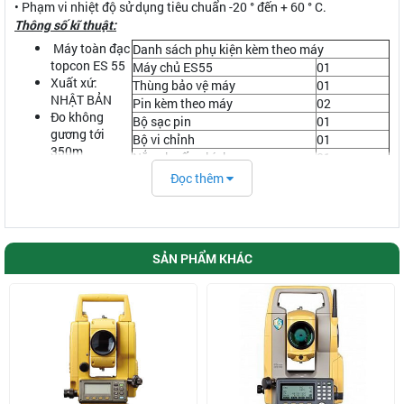
• Phạm vi nhiệt độ sử dụng tiêu chuẩn -20 ° đến + 60 ° C.
Thông số kĩ thuật:
Máy toàn đạc
Danh sách phụ kiện kèm theo máy
topcon ES 55
Máy chủ ES55
01
Xuất xứ:
Thùng bảo vệ máy
01
NHẬT BẢN
Pin kèm theo máy
02
Đo không
Bộ sạc pin
01
gương tới
Bộ vi chỉnh
01
350m
Nắp che ống kính
01
Độ chính xác
Bao che máy
01
Đọc thêm
đo góc : 2"
Chân máy hợp kim nhôm
01
Độ chính xác
Gương đơn TOPCON
01
đo cạnh:
Sào gương TOPCON
01
(2 + 2ppm x D)
Gương mini
01
mm( có
SẢN PHẨM KHÁC
Máy bộ đàm Motorola
03
gương)
Giấy kiểm định hiệu chuẩn
01
(3 + 2pp x
D)mm ( không gương hoặc gương giấy)
Độ phóng đại: 30X.
Bù độ nghiêng kép: ±6’
Cân bằng điện tử dễ dàng. Bật/ tắt con trỏ laser điểm.
Màn hình LCD 192 x 80 điểm, bàn phím 25 ký tự, đèn chiếu
sáng màn hình.