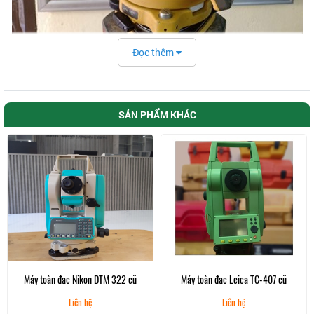
Đọc thêm
I.
Thông số ấn tượng của máy toàn đạc Topcon
GTS 235N
SẢN PHẨM KHÁC
Ống kính sắc nét, độ phóng đại lên đến 30X
Máy được tích hợp 2 bàn phím gồm 24 phím bao gồm đầy
đủ chữ và số dễ dàng thao tác khi sử dụng
Dung lượng bộ nhớ trong đáng kể, có thể lưu trữ 24.000
điểm đo để thu thập dữ liệu và bố trí công việc
Được thiết kế theo tiêu chuẩn IP 66 chống nước, chống bụi
giúp máy có thể hoạt động ổn định trong mọi điều kiện môi
trường
Dung lượng pin lớn cho thời gian làm việc lâu hơn lên đến
10 giờ liên tục
Kích thước nhỏ gọn, trọng lượng nhẹ chỉ 4,9 kg, bạn có thể
mang theo tới bất kì công trình nào
Máy toàn đạc Nikon DTM 322 cũ
Máy toàn đạc Leica TC-407 cũ
Liên hệ
Liên hệ