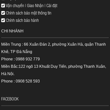
chăng, chất lượng, bảo hành 12 tháng như máy mới. Máy
Vận chuyển | Giao Nhận | Cài đặt
được kiểm định, hiệu chuẩn dán tem và làm giấy kiểm định
đầy đủ trước khi bàn giao tới thay khách hàng.
Chính sách bảo mật thông tin
Chính sách bảo hành
Ngoài ra, Địa Long còn có sẵn rất nhiều dòng máy toàn đạc cũ
đến từ nhiều thương hiệu nổi tiếng như: Leica, Nikon, Geomax.
Quý khách có nhu cầu tham khảo, vui lòng liên hệ hotline:
CHI NHÁNH
0902.548.838 để được tư vấn và báo giá chi tiết nhanh
nhất.
Trân trọng cảm ơn!
Miền Trung : 66 Xuân Đán 2, phường Xuân Hà, quận Thanh
Khê, TP Đà Nẵng
Phone : 0988 932 779
Miền Bắc:122 ngõ 13 Khuất Duy Tiến, phường Thanh Xuân,
Hà Nội.
Phone : 0908 528 593
FACEBOOK