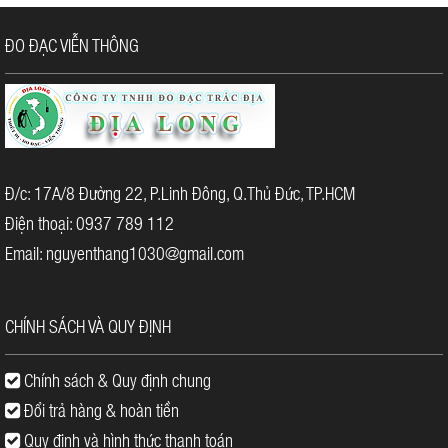
ĐO ĐẠC VIỄN THÔNG
Đ/c: 17A/8 Đường 22, P.Linh Đông, Q.Thủ Đức, TP.HCM
Điện thoại: 0937 789 112
Email: nguyenthang1030@gmail.com
CHÍNH SÁCH VÀ QUY ĐỊNH
III.
Địa chỉ cung cấp máy toàn đạc Topcon GTS
Chính sách & Quy định chung
235N cũ
Đổi trả hàng & hoàn tiền
Hiện nay Địa Long là địa chỉ cung cấp máy toàn đạc
Topcon GTS 235N cũ chưa qua sửa chữa với mức giá phải
Quy định và hình thức thanh toán