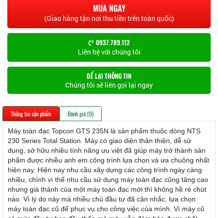
MUA NGAY
(Giao hàng tận nơi thu tiền trên toàn quốc)
0937.789.112
Liên hệ với chúng tôi
ĐỂ LẠI THÔNG TIN
Chúng tôi sẽ liên gọi lại ngay
Thông tin sản phẩm
Đánh giá (0)
Máy toàn đạc Topcon GTS 235N là sản phẩm thuộc dòng NTS
230 Series Total Station. Máy có giao diện thân thiện, dễ sử
dụng, sở hữu nhiều tính năng ưu việt đã giúp máy trở thành sản
phẩm được nhiều anh em công trình lựa chọn và ưa chuộng nhất
hiện nay.
Hiện nay nhu cầu xây dựng các công trình ngày càng
nhiều, chính vì thế nhu cầu sử dụng máy toàn đạc cũng tăng cao
nhưng giá thành của một máy toàn đạc mới thì không hề rẻ chút
nào.
Vì lý do này mà nhiều chủ đầu tư đã cân nhắc, lựa chọn
máy toàn đạc cũ để phục vụ cho công việc của mình. Vì máy cũ