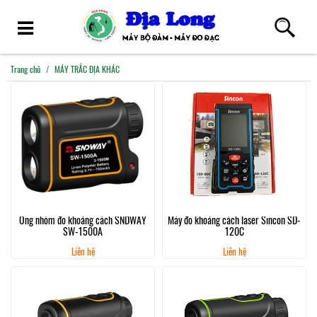
Trang chủ
MÁY TRẮC ĐỊA KHÁC
Ống nhòm đo khoảng cách SNDWAY
Máy đo khoảng cách laser Sincon SD-
SW-1500A
120C
Liên hệ
Liên hệ