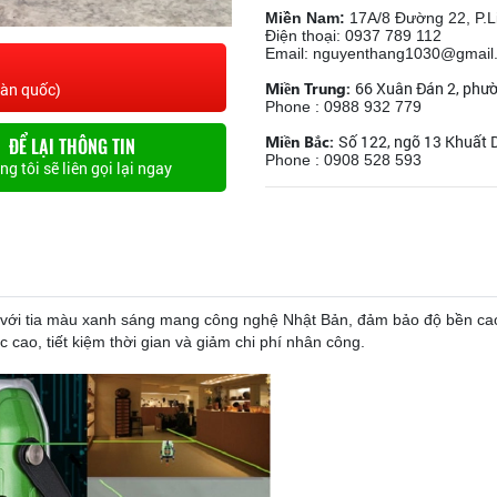
Miền Nam:
17A/8 Đường 22, P.L
Điện thoại: 0937 789 112
Email: nguyenthang1030@gmail
Miền Trung:
66 Xuân Đán 2, phư
oàn quốc)
Phone : 0988 932 779
Miền Bắc:
Số 122, ngõ 13 Khuất D
ĐỂ LẠI THÔNG TIN
Phone : 0908 528 593
g tôi sẽ liên gọi lại ngay
ới tia màu xanh sáng mang công nghệ Nhật Bản, đảm bảo độ bền cao
c cao, tiết kiệm thời gian và giảm chi phí nhân công.