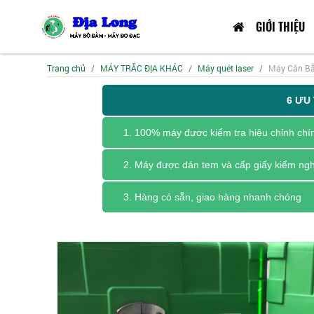
GIỚI THIỆU
Trang chủ
MÁY TRẮC ĐỊA KHÁC
Máy quét laser
Máy Cân Bằ
6 ƯU
1. 100% máy được kiểm tra hiệu chỉnh chí
2. Máy được dán tem và cấp giấy kiểm ng
3. Hàng có sẵn, giao hàng nhanh chóng