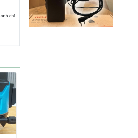
hanh chỉ
í nội