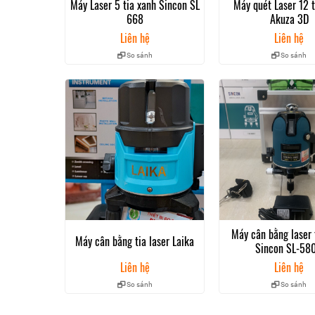
Máy Laser 5 tia xanh Sincon SL
Máy quét Laser 12 t
668
Akuza 3D
Liên hệ
Liên hệ
So sánh
So sánh
Fukuda EK 468 GJ có 
II. Địa chỉ bán máy cân bằng laser 5 tia xan
Công ty TNHH thiết bị đo đạc Địa Long từ lâu đã
thiết bị trắc địa như máy thủy bình, máy cân bằn
Khi mua máy thủy bình laser fukuda EK 468GJ tại
chính hãng 100%, được bảo hành lên tới 12 thán
sạc, kính nhìn tia laser; hỗ trợ hiệu chỉnh TRỌN 
Máy cân bằng laser 
Máy cân bằng tia laser Laika
Sincon SL-58
Liên hệ
Liên hệ
So sánh
So sánh