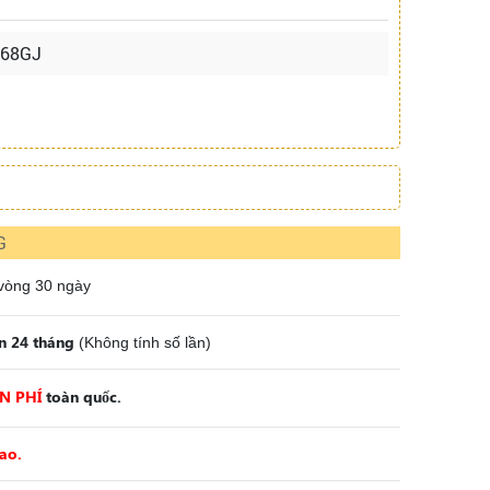
468GJ
G
 vòng 30 ngày
n 24 tháng
(Không tính số lần)
N PHÍ
toàn quốc.
cao.