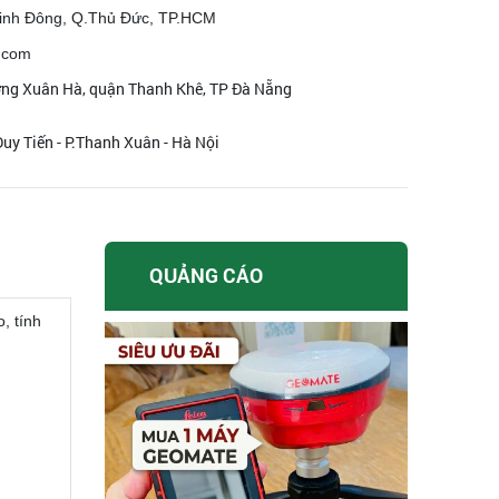
inh Đông, Q.Thủ Đức, TP.HCM
.com
ờng Xuân Hà, quận Thanh Khê, TP Đà Nẵng
uy Tiến - P.Thanh Xuân - Hà Nội
QUẢNG CÁO
, tính