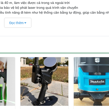
là 40 m, làm việc được cả trong và ngoài trời
óa bảo vệ bộ phát laser trong quá trình vận chuyển
ều tính năng đi kèm như hệ thống cân bằng tự động, giúp cân bằng n
u ngành khác nhau, đặc biệt là xây dựng, thiết kế, thi công, trang tr
Đọc thêm