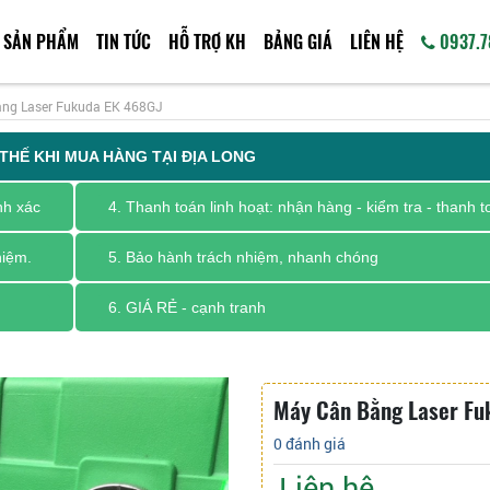
SẢN PHẨM
TIN TỨC
HỖ TRỢ KH
BẢNG GIÁ
LIÊN HỆ
0937.7
ng Laser Fukuda EK 468GJ
 THẾ KHI MUA HÀNG TẠI ĐỊA LONG
nh xác
4. Thanh toán linh hoạt: nhận hàng - kiểm tra - thanh t
hiệm.
5. Bảo hành trách nhiệm, nhanh chóng
6. GIÁ RẺ - cạnh tranh
Máy Cân Bằng Laser Fu
0 đánh giá
Liên hệ