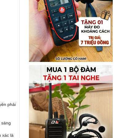
uyên phải
ộ sáng
 xác là