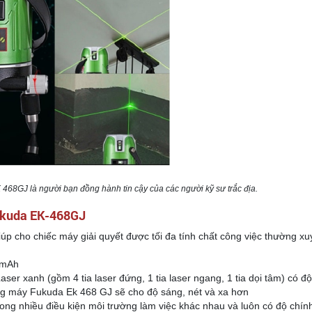
468GJ là người bạn đồng hành tin cậy của các người kỹ sư trắc địa.
Fukuda EK-468GJ
 giúp cho chiếc máy giải quyết được tối đa tính chất công việc thường x
0mAh
ser xanh (gồm 4 tia laser đứng, 1 tia laser ngang, 1 tia dọi tâm) có đ
ng máy Fukuda Ek 468 GJ sẽ cho độ sáng, nét và xa hơn
ong nhiều điều kiện môi trường làm việc khác nhau và luôn có độ chính