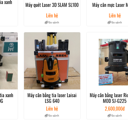
ia xanh
Máy quét Laser 3D SLAM SL100
Máy cân mực Laser M
Liên hệ
Liên hệ
So sánh
So sánh
thiết nhỏ gọn, chính xác tuyệt đối trong cân mực
h fukuda EK 468GJ giá rẻ tại tphcm, Đà Nẵng
 được coi là điểm đến lý tưởng của những kỹ sư xây dựng có nhu cầu 
g laser hay các sản phẩm phụ kiện trắc địa kèm theo.
 Địa Long, khách hàng có thể hoàn toàn yên tâm về chất lượng đạt ch
g; đầy đủ phụ kiện kèm theo bao gồm: thân máy, hộp đựng máy, chân 
ĐỜI cho máy và giao hàng tận nơi trên toàn quốc với giá tốt nhất hiện n
tia xanh
Máy cân bằng tia laser Laisai
Máy cân bằng laser Ri
0G
LSG 640
MOD SJ-G225
Liên hệ
2,600,000đ
So sánh
So sánh