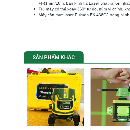
+(-)1mm/10m, bán kính tia Laser phát ra lớn nhất 
Trụ máy có thể xoay 360° tự do, núm vi chỉnh, kh
Máy cân mực laser Fukuda EK 468GJ trang bị nhi
với 5 giây.
Fukuda EK 468GJ được ứng dụng rộng rãi trong nhiề
thất….
SẢN PHẨM KHÁC