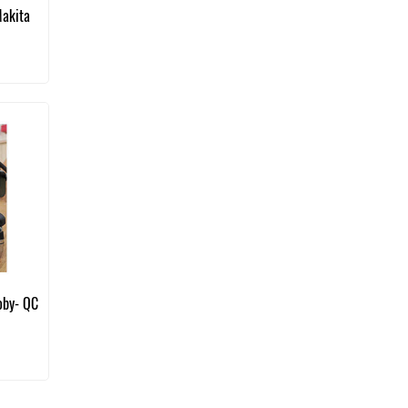
akita
mua các
uẩn
máy, pin
ay.
oby- QC