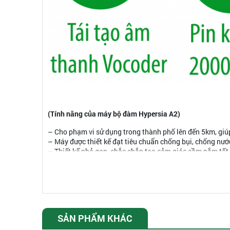
(Tính năng của máy bộ đàm Hypersia A2)
– Cho phạm vi sử dụng trong thành phố lên đến 5km, giúp
– Máy được thiết kế đạt tiêu chuẩn chống bụi, chống nư
– Thiết kế nhỏ gọn, chắc chắn tạo cảm giác cầm nắm tốt
– Công suất lớn 7W, giúp khoảng cánh âm thanh truyền t
– Hypersia A2 được trang bị pin li-ion 2000 mAh cho phép
– Máy sử dụng chế độ tiết kiệm pin thông minh, đẩy tiến 
– Tùy chỉnh nguồn cao/thấp
– CTCSS/CDCSS loại bỏ nhiễu
– Quét kênh
SẢN PHẨM KHÁC
– Nghe đài FM (lựa chọn thêm)
– Chức năng VOX giúp bạn đàm thoại rảnh tay trong nhữn