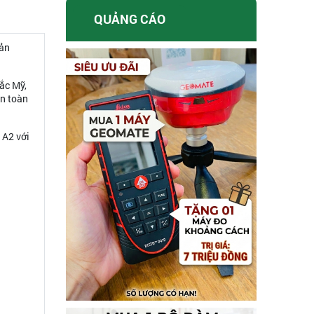
QUẢNG CÁO
sản
ắc Mỹ,
ên toàn
 A2 với