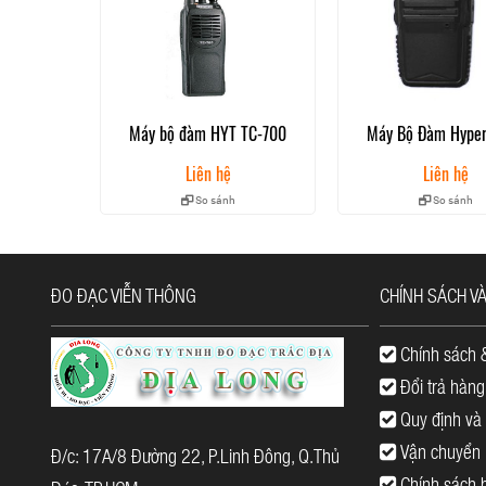
Máy bộ đàm HYT TC-700
Máy Bộ Đàm Hyper
Liên hệ
Liên hệ
So sánh
So sánh
ĐO ĐẠC VIỄN THÔNG
CHÍNH SÁCH V
(Hình ảnh bộ đàm Hypersia A2)
Chính sách 
Thân máy
Đổi trả hàng
Pin Li-ion 2000mAh
Đế sạc bàn tiêu chuẩn
Quy định và 
Angten
Vận chuyển |
Đ/c: 17A/8 Đường 22, P.Linh Đông, Q.Thủ
Bát cài lưng, sách tài liệu đi kèm
Chính sách b