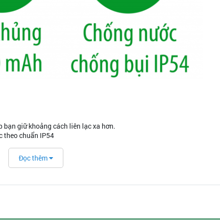
 bạn giữ khoảng cách liên lạc xa hơn.
ớc theo chuẩn IP54
ải được xa hơn
Đọc thêm
 sử dụng liên tục nhiều giờ cùng với công nghệ sạc nhanh trong 3 giờ.
trình công việc hiệu quả hơn.
g công việc đòi hỏi phải dùng đến hai tay