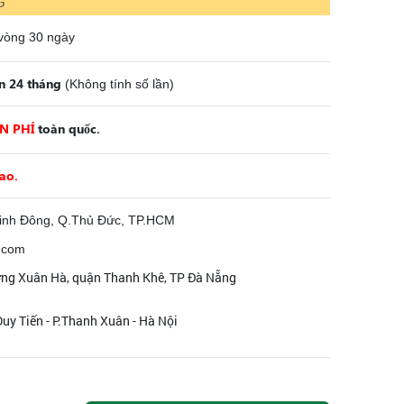
G
 vòng 30 ngày
n 24 tháng
(Không tính số lần)
N PHÍ
toàn quốc.
cao.
inh Đông, Q.Thủ Đức, TP.HCM
.com
ờng Xuân Hà, quận Thanh Khê, TP Đà Nẵng
uy Tiến - P.Thanh Xuân - Hà Nội