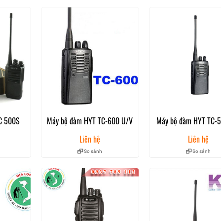
h sách ưu đãi
 bạn có thể đổi mới hoàn toàn.
ất xưởng được ghi trên tem bảo hành đối với thân máy, pin và phụ kiện 
 bảo hành, phiếu bảo hành với hóa đơn mua hàng.
i, cháy nổ hay sấm sét, cài đặt sai điện thế chỉ định.
, sửa chữa bởi bất kỳ đơn vị khác ngoài HYPERSIA hoặc sử dụng sai kỹ t
C 500S
Máy bộ đàm HYT TC-600 U/V
Máy bộ đàm HYT TC-
Liên hệ
Liên hệ
So sánh
So sánh