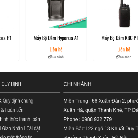
sia H1
Máy Bộ Đàm Hypersia A1
Máy Bộ Đàm KBC PT
Liên hệ
Liên hệ
So sánh
So sánh
À QUY ĐỊNH
CHI NHÁNH
& Quy định chung
Miền Trung : 66 Xuân Đán 2, phư
 & hoàn tiền
Xuân Hà, quận Thanh Khê, TP Đ
hình thức thanh toán
Phone : 0988 932 779
 Giao Nhận | Cài đặt
Miền Bắc:122 ngõ 13 Khuất Duy T
ảo mật thông tin
phường Thanh Xuân, Hà Nội.