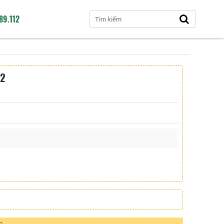
89.112
A2