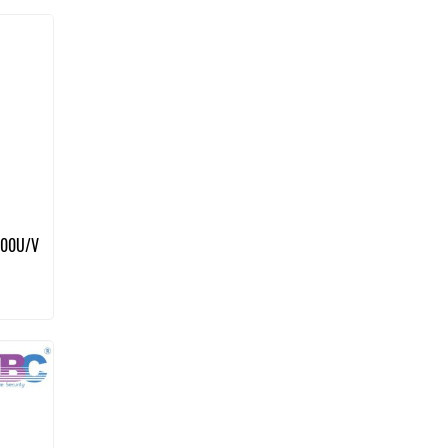
được bảo
huật so
500U/V