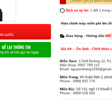
CHÍNH SÁCH BÁN HÀN
Dịch vụ uy tín:
1 đổi 1 trong
Hiệu chỉnh máy miễn phí lên đế
oàn quốc)
Giao hàng - Hướng dẫn
MIỄ
ĐỂ LẠI THÔNG TIN
Giá tốt - Ổn định - Chiết khấu 
g tôi sẽ liên gọi lại ngay
Miền Nam:
17A/8 Đường 22, P.L
Điện thoại: 0937 789 112
Email: nguyenthang1030@gmail
Miền Trung:
66 Xuân Đán 2, phư
Phone : 0988 932 779
Miền Bắc:
Số 122, ngõ 13 Khuất D
Phone : 0908 528 593