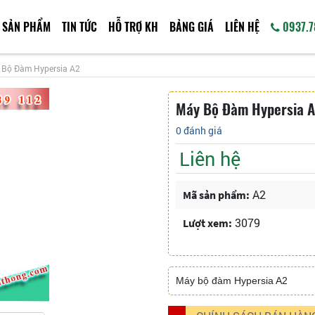
SẢN PHẨM
TIN TỨC
HỖ TRỢ KH
BẢNG GIÁ
LIÊN HỆ
0937.7
 Bộ Đàm Hypersia A2
Máy Bộ Đàm Hypersia 
0 đánh giá
Liên hệ
A2
Mã sản phẩm:
3079
Lượt xem:
Máy bộ đàm Hypersia A2