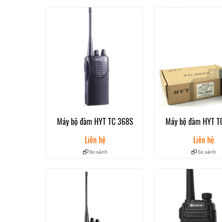
II. Đến với Địa Long bạn sẽ nhận được nhiều chín
a. Ưu đãi
-Trong thời gian bảo hành nếu máy bị lỗi do nhà sản xuất
– Thời hạn bảo hành không vượt quá 2 năm kể từ ngày xu
hành 6 tháng
– Được áp dụng đối với những sản phẩm còn nguyên tem
– Không bảo hành với những sản phẩm bị hư hại do thiên ta
b. Chú ý:
– Không bảo hành đổi với những sản phẩm đã bị thay đổi
Máy bộ đàm HYT TC 368S
Máy bộ đàm HYT T
với hướng dẫn của nhà sản xuất
III. Bộ sản phẩm Bộ đàm Hypersia A2
Liên hệ
Liên hệ
So sánh
So sánh