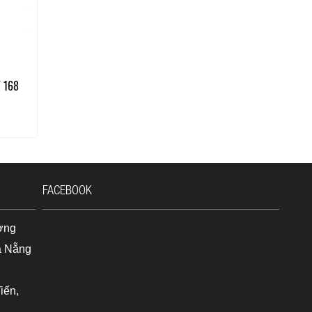
 168
FACEBOOK
ờng
à Nẵng
iến,